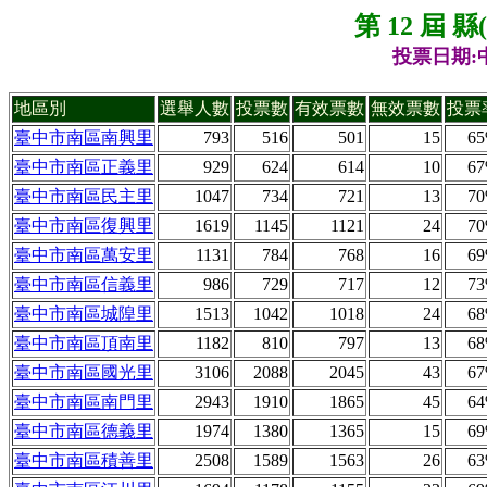
第 12 屆 
投票日期:中
地區別
選舉人數
投票數
有效票數
無效票數
投票
臺中市南區南興里
793
516
501
15
6
臺中市南區正義里
929
624
614
10
6
臺中市南區民主里
1047
734
721
13
7
臺中市南區復興里
1619
1145
1121
24
7
臺中市南區萬安里
1131
784
768
16
6
臺中市南區信義里
986
729
717
12
7
臺中市南區城隍里
1513
1042
1018
24
6
臺中市南區頂南里
1182
810
797
13
6
臺中市南區國光里
3106
2088
2045
43
6
臺中市南區南門里
2943
1910
1865
45
6
臺中市南區德義里
1974
1380
1365
15
6
臺中市南區積善里
2508
1589
1563
26
6