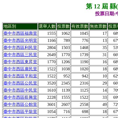
第 12 屆 
投票日期:中
地區別
選舉人數
投票數
有效票數
無效票數
投票
臺中市西區福壽里
1555
1062
1045
17
6
臺中市西區光明里
1166
789
776
13
6
臺中市西區利民里
2804
1503
1468
35
5
臺中市西區三民里
2649
1770
1739
31
6
臺中市西區東昇里
1770
1206
1190
16
6
臺中市西區廣民里
1522
1038
1020
18
6
臺中市西區平和里
1522
952
942
10
6
臺中市西區公民里
3520
2345
2316
29
6
臺中市西區中民里
1610
1139
1125
14
7
臺中市西區藍興里
2228
1555
1522
33
6
臺中市西區公館里
3601
2607
2558
49
7
臺中市西區平龍里
1054
716
698
18
6