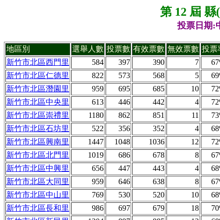
第 12 屆 
投票日期:中
地區別
選舉人數
投票數
有效票數
無效票數
投票
新竹市北區西門里
584
397
390
7
6
新竹市北區仁德里
822
573
568
5
6
新竹市北區潛園里
959
695
685
10
7
新竹市北區中央里
613
446
442
4
7
新竹市北區崇禮里
1180
862
851
11
7
新竹市北區石坊里
522
356
352
4
6
新竹市北區興南里
1447
1048
1036
12
7
新竹市北區北門里
1019
686
678
8
6
新竹市北區中興里
656
447
443
4
6
新竹市北區大同里
959
646
638
8
6
新竹市北區中山里
769
530
520
10
6
新竹市北區長和里
986
697
679
18
7