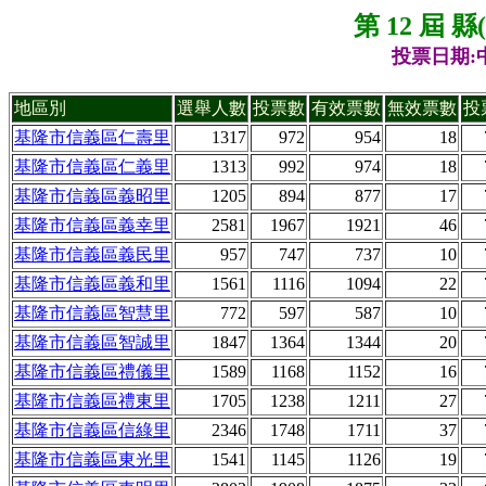
第 12 屆 
投票日期:中
地區別
選舉人數
投票數
有效票數
無效票數
投
基隆市信義區仁壽里
1317
972
954
18
基隆市信義區仁義里
1313
992
974
18
基隆市信義區義昭里
1205
894
877
17
基隆市信義區義幸里
2581
1967
1921
46
基隆市信義區義民里
957
747
737
10
基隆市信義區義和里
1561
1116
1094
22
基隆市信義區智慧里
772
597
587
10
基隆市信義區智誠里
1847
1364
1344
20
基隆市信義區禮儀里
1589
1168
1152
16
基隆市信義區禮東里
1705
1238
1211
27
基隆市信義區信綠里
2346
1748
1711
37
基隆市信義區東光里
1541
1145
1126
19