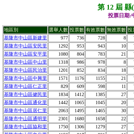
第 12 屆 
投票日期:中
地區別
選舉人數
投票數
有效票數
無效票數
投
基隆市中山區新建里
977
736
728
8
基隆市中山區安民里
1292
953
943
10
基隆市中山區安平里
1080
804
783
21
基隆市中山區中山里
1318
986
978
8
基隆市中山區民治里
1201
852
834
18
基隆市中山區中興里
1571
1176
1155
21
基隆市中山區仁正里
829
609
598
11
基隆市中山區健民里
1834
1412
1385
27
基隆市中山區通化里
1442
1065
1045
20
基隆市中山區居仁里
2063
1495
1465
30
基隆市中山區通明里
2301
1680
1658
22
基隆市中山區協和里
1750
1306
1279
27