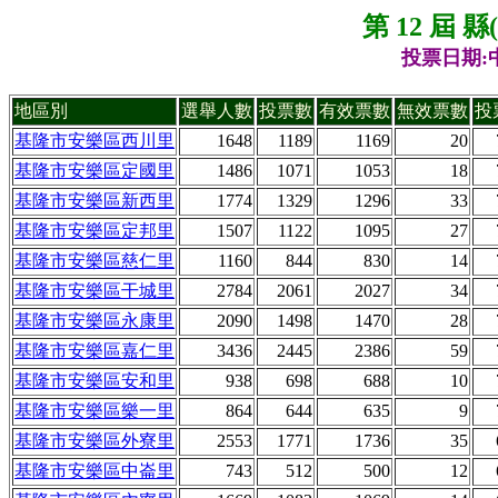
第 12 屆 
投票日期:中
地區別
選舉人數
投票數
有效票數
無效票數
投
基隆市安樂區西川里
1648
1189
1169
20
基隆市安樂區定國里
1486
1071
1053
18
基隆市安樂區新西里
1774
1329
1296
33
基隆市安樂區定邦里
1507
1122
1095
27
基隆市安樂區慈仁里
1160
844
830
14
基隆市安樂區干城里
2784
2061
2027
34
基隆市安樂區永康里
2090
1498
1470
28
基隆市安樂區嘉仁里
3436
2445
2386
59
基隆市安樂區安和里
938
698
688
10
基隆市安樂區樂一里
864
644
635
9
基隆市安樂區外寮里
2553
1771
1736
35
基隆市安樂區中崙里
743
512
500
12