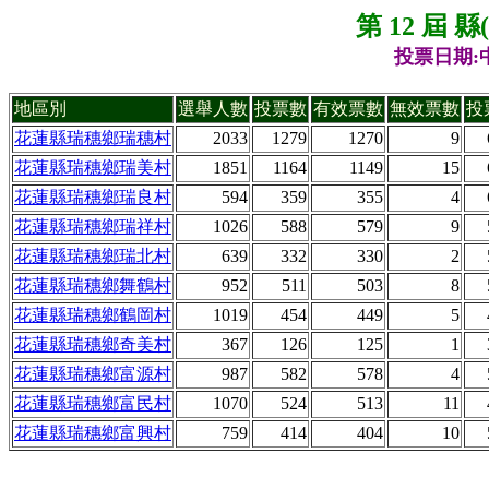
第 12 屆 
投票日期:中
地區別
選舉人數
投票數
有效票數
無效票數
投
花蓮縣瑞穗鄉瑞穗村
2033
1279
1270
9
花蓮縣瑞穗鄉瑞美村
1851
1164
1149
15
花蓮縣瑞穗鄉瑞良村
594
359
355
4
花蓮縣瑞穗鄉瑞祥村
1026
588
579
9
花蓮縣瑞穗鄉瑞北村
639
332
330
2
花蓮縣瑞穗鄉舞鶴村
952
511
503
8
花蓮縣瑞穗鄉鶴岡村
1019
454
449
5
花蓮縣瑞穗鄉奇美村
367
126
125
1
花蓮縣瑞穗鄉富源村
987
582
578
4
花蓮縣瑞穗鄉富民村
1070
524
513
11
花蓮縣瑞穗鄉富興村
759
414
404
10