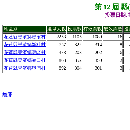
第 12 屆 
投票日期:中
地區別
選舉人數
投票數
有效票數
無效票數
投
花蓮縣豐濱鄉豐濱村
2253
1105
1089
16
花蓮縣豐濱鄉新社村
757
322
314
8
花蓮縣豐濱鄉磯崎村
373
208
202
6
花蓮縣豐濱鄉港口村
863
352
350
2
花蓮縣豐濱鄉靜浦村
892
304
301
3
離開