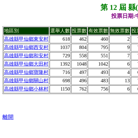
第 12 屆 
投票日期:中
地區別
選舉人數
投票數
有效票數
無效票數
投
高雄縣甲仙鄉東安村
618
462
460
2
高雄縣甲仙鄉西安村
1037
804
795
9
高雄縣甲仙鄉和安村
729
558
551
7
高雄縣甲仙鄉大田村
1392
1048
1042
6
高雄縣甲仙鄉寶隆村
716
497
493
4
高雄縣甲仙鄉關山村
698
496
483
13
高雄縣甲仙鄉小林村
1150
762
756
6
離開