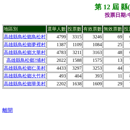
第 12 屆 
投票日期:中
地區別
選舉人數
投票數
有效票數
無效票數
投
高雄縣鳥松鄉鳥松村
4799
3315
3246
69
高雄縣鳥松鄉夢裡村
1387
1109
1084
25
高雄縣鳥松鄉大華村
4783
3211
3163
48
高雄縣鳥松鄉?埔村
2022
1588
1575
13
高雄縣鳥松鄉仁美村
4433
3297
3253
44
高雄縣鳥松鄉大竹村
493
404
393
11
高雄縣鳥松鄉華美村
2202
1638
1609
29
離開