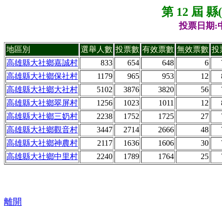
第 12 屆 
投票日期:中
地區別
選舉人數
投票數
有效票數
無效票數
投
高雄縣大社鄉嘉誠村
833
654
648
6
高雄縣大社鄉保社村
1179
965
953
12
高雄縣大社鄉大社村
5102
3876
3820
56
高雄縣大社鄉翠屏村
1256
1023
1011
12
高雄縣大社鄉三奶村
2238
1752
1725
27
高雄縣大社鄉觀音村
3447
2714
2666
48
高雄縣大社鄉神農村
2117
1636
1606
30
高雄縣大社鄉中里村
2240
1789
1764
25
離開