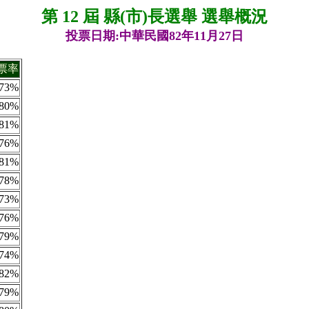
第 12 屆 縣(市)長選舉 選舉概況
投票日期:中華民國82年11月27日
票率
73%
80%
81%
76%
81%
78%
73%
76%
79%
74%
82%
79%