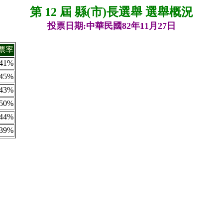
第 12 屆 縣(市)長選舉 選舉概況
投票日期:中華民國82年11月27日
票率
41%
45%
43%
50%
44%
39%