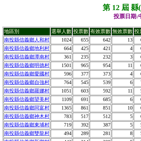
第 12 屆 
投票日期:中
地區別
選舉人數
投票數
有效票數
無效票數
投
南投縣信義鄉人和村
1024
655
642
13
南投縣信義鄉地利村
664
425
421
4
南投縣信義鄉潭南村
361
235
232
3
南投縣信義鄉明德村
1501
965
954
11
南投縣信義鄉愛國村
596
377
373
4
南投縣信義鄉自強村
764
545
539
6
南投縣信義鄉羅娜村
1051
603
592
11
南投縣信義鄉望美村
1109
691
685
6
南投縣信義鄉同富村
1365
861
851
10
南投縣信義鄉神木村
783
517
512
5
南投縣信義鄉東埔村
719
392
387
5
南投縣信義鄉雙龍村
494
289
281
8