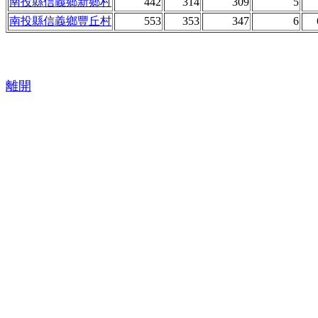
南投縣信義鄉新鄉村
442
314
309
5
南投縣信義鄉豐丘村
553
353
347
6
離開