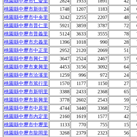
桃園縣中壢市仁愛里
2824
1933
1891
42
桃園縣中壢市新街里
1748
1207
1183
24
桃園縣中壢市中央里
3242
2255
2207
48
桃園縣中壢市普仁里
5921
3859
3787
72
桃園縣中壢市普義里
5124
3633
3555
78
桃園縣中壢市忠義里
1396
1018
990
28
桃園縣中壢市中正里
2952
2120
2069
51
桃園縣中壢市興仁里
3647
2524
2467
57
桃園縣中壢市東興里
4453
3156
3092
64
桃園縣中壢市洽溪里
1259
996
972
24
桃園縣中壢市篤行里
1570
1177
1150
27
桃園縣中壢市新明里
3388
2433
2368
65
桃園縣中壢市新興里
3778
2602
2543
59
桃園縣中壢市中原里
4744
3440
3368
72
桃園縣中壢市內定里
2160
1619
1577
42
桃園縣中壢市中壢里
1133
770
755
15
桃園縣中壢市龍岡里
3268
2379
2323
56