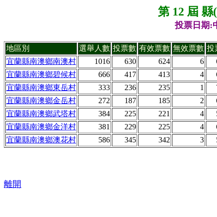
第 12 屆 
投票日期:中
地區別
選舉人數
投票數
有效票數
無效票數
投
宜蘭縣南澳鄉南澳村
1016
630
624
6
宜蘭縣南澳鄉碧候村
666
417
413
4
宜蘭縣南澳鄉東岳村
333
236
235
1
宜蘭縣南澳鄉金岳村
272
187
185
2
宜蘭縣南澳鄉武塔村
384
225
221
4
宜蘭縣南澳鄉金洋村
381
229
225
4
宜蘭縣南澳鄉澳花村
586
345
342
3
離開