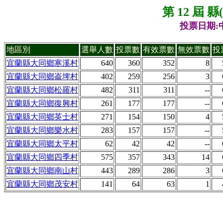
第 12 屆 
投票日期:中
地區別
選舉人數
投票數
有效票數
無效票數
投
宜蘭縣大同鄉寒溪村
640
360
352
8
宜蘭縣大同鄉崙埤村
402
259
256
3
宜蘭縣大同鄉松羅村
482
311
311
--
宜蘭縣大同鄉復興村
261
177
177
--
宜蘭縣大同鄉英士村
271
154
150
4
宜蘭縣大同鄉樂水村
283
157
157
--
宜蘭縣大同鄉太平村
62
42
42
--
宜蘭縣大同鄉四季村
575
357
343
14
宜蘭縣大同鄉南山村
443
289
286
3
宜蘭縣大同鄉茂安村
141
64
63
1