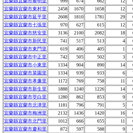
宜蘭縣宜蘭市黎明里
999
674
662
12
宜蘭縣宜蘭市東村里
2458
1670
1658
12
宜蘭縣宜蘭市延平里
2608
1810
1781
29
宜蘭縣宜蘭市七張里
970
627
615
12
宜蘭縣宜蘭市慈安里
3136
2100
2082
18
宜蘭縣宜蘭市新民里
741
517
513
4
宜蘭縣宜蘭市東門里
619
406
405
1
宜蘭縣宜蘭市中正里
742
505
502
3
宜蘭縣宜蘭市小東里
1334
904
890
14
宜蘭縣宜蘭市菜園里
1334
939
933
6
宜蘭縣宜蘭市孝廉里
1172
769
758
11
宜蘭縣宜蘭市新生里
1888
1240
1226
14
宜蘭縣宜蘭市茭白里
1280
862
853
9
宜蘭縣宜蘭市北津里
1181
796
791
5
宜蘭縣宜蘭市梅洲里
2132
1436
1420
16
宜蘭縣宜蘭市北門里
1012
666
655
11
宜蘭縣宜蘭市慶和里
872
597
588
9