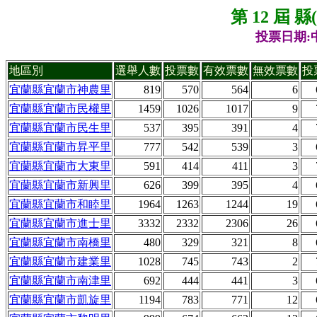
第 12 屆 
投票日期:中
地區別
選舉人數
投票數
有效票數
無效票數
投
宜蘭縣宜蘭市神農里
819
570
564
6
宜蘭縣宜蘭市民權里
1459
1026
1017
9
宜蘭縣宜蘭市民生里
537
395
391
4
宜蘭縣宜蘭市昇平里
777
542
539
3
宜蘭縣宜蘭市大東里
591
414
411
3
宜蘭縣宜蘭市新興里
626
399
395
4
宜蘭縣宜蘭市和睦里
1964
1263
1244
19
宜蘭縣宜蘭市進士里
3332
2332
2306
26
宜蘭縣宜蘭市南橋里
480
329
321
8
宜蘭縣宜蘭市建業里
1028
745
743
2
宜蘭縣宜蘭市南津里
692
444
441
3
宜蘭縣宜蘭市凱旋里
1194
783
771
12