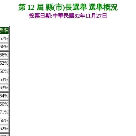
第 12 屆 縣(市)長選舉 選舉概況
投票日期:中華民國82年11月27日
票率
67%
66%
66%
62%
66%
63%
63%
64%
60%
71%
66%
62%