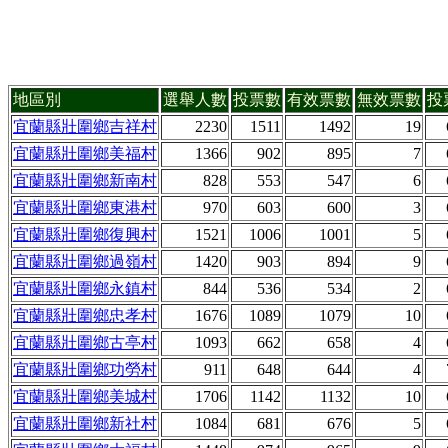
地區別
選舉人數
投票數
有效票數
無效票數
投
宜蘭縣壯圍鄉吉祥村
2230
1511
1492
19
宜蘭縣壯圍鄉美福村
1366
902
895
7
宜蘭縣壯圍鄉新南村
828
553
547
6
宜蘭縣壯圍鄉東港村
970
603
600
3
宜蘭縣壯圍鄉復興村
1521
1006
1001
5
宜蘭縣壯圍鄉過嶺村
1420
903
894
9
宜蘭縣壯圍鄉永鎮村
844
536
534
2
宜蘭縣壯圍鄉忠孝村
1676
1089
1079
10
宜蘭縣壯圍鄉古亭村
1093
662
658
4
宜蘭縣壯圍鄉功勞村
911
648
644
4
宜蘭縣壯圍鄉美城村
1706
1142
1132
10
宜蘭縣壯圍鄉新社村
1084
681
676
5