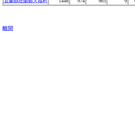
宜蘭縣壯圍鄉大福村
1448
974
965
9
離開