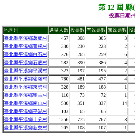
第 12 屆 
投票日期:中
地區別
選舉人數
投票數
有效票數
無效票數
投
臺北縣平溪鄉薯榔村
457
308
305
3
臺北縣平溪鄉菁桐村
330
230
228
2
臺北縣平溪鄉白石村
376
265
259
6
臺北縣平溪鄉石底村
582
390
386
4
臺北縣平溪鄉平溪村
323
197
195
2
臺北縣平溪鄉嶺腳村
760
481
477
4
臺北縣平溪鄉東勢村
328
189
188
1
臺北縣平溪鄉望古村
110
73
72
1
臺北縣平溪鄉南山村
530
351
337
14
臺北縣平溪鄉平湖村
103
65
65
--
臺北縣平溪鄉十分村
1256
775
767
8
臺北縣平溪鄉新寮村
205
108
107
1