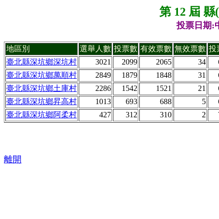
第 12 屆 
投票日期:中
地區別
選舉人數
投票數
有效票數
無效票數
投
臺北縣深坑鄉深坑村
3021
2099
2065
34
臺北縣深坑鄉萬順村
2849
1879
1848
31
臺北縣深坑鄉土庫村
2286
1542
1521
21
臺北縣深坑鄉昇高村
1013
693
688
5
臺北縣深坑鄉阿柔村
427
312
310
2
離開