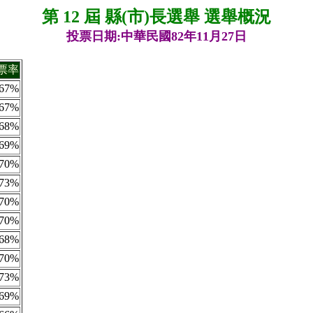
第 12 屆 縣(市)長選舉 選舉概況
投票日期:中華民國82年11月27日
票率
67%
67%
68%
69%
70%
73%
70%
70%
68%
70%
73%
69%