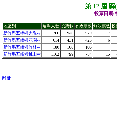
第 12 屆 
投票日期:中
地區別
選舉人數
投票數
有效票數
無效票數
投
新竹縣五峰鄉大隘村
1266
946
929
17
新竹縣五峰鄉花園村
614
431
425
6
新竹縣五峰鄉竹林村
180
106
106
--
新竹縣五峰鄉桃山村
1162
799
784
15
離開