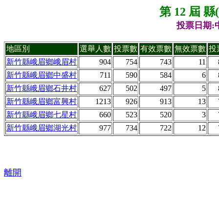
第 12 屆 
投票日期:中
地區別
選舉人數
投票數
有效票數
無效票數
投
新竹縣峨眉鄉峨眉村
904
754
743
11
新竹縣峨眉鄉中盛村
711
590
584
6
新竹縣峨眉鄉石井村
627
502
497
5
新竹縣峨眉鄉富興村
1213
926
913
13
新竹縣峨眉鄉七星村
660
523
520
3
新竹縣峨眉鄉湖光村
977
734
722
12
離開