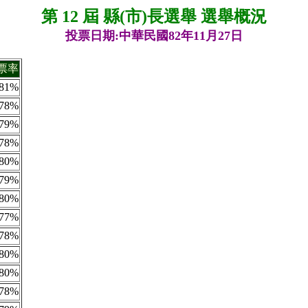
第 12 屆 縣(市)長選舉 選舉概況
投票日期:中華民國82年11月27日
票率
81%
78%
79%
78%
80%
79%
80%
77%
78%
80%
80%
78%