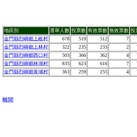
地區別
選舉人數
投票數
有效票數
無效票數
投
金門縣烈嶼鄉上岐村
678
519
512
7
金門縣烈嶼鄉上林村
322
235
233
2
金門縣烈嶼鄉西口村
503
366
362
4
金門縣烈嶼鄉林湖村
835
623
616
7
金門縣烈嶼鄉黃埔村
363
259
255
4
離開