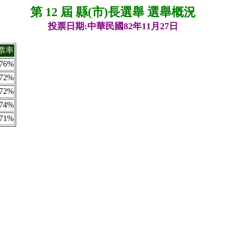
第 12 屆 縣(市)長選舉 選舉概況
投票日期:中華民國82年11月27日
票率
76%
72%
72%
74%
71%