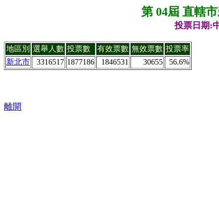
第 04屆 直
投票日期:中
地區別
選舉人數
投票數
有效票數
無效票數
投票率
新北市
3316517
1877186
1846531
30655
56.6%
離開