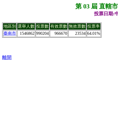
第 03 屆 直
投票日期:中
地區別
選舉人數
投票數
有效票數
無效票數
投票率
臺南市
1546862
990204
966670
23534
64.01%
離開