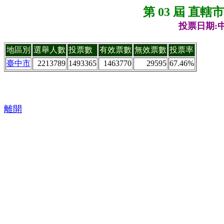
第 03 屆 直
投票日期:中
地區別
選舉人數
投票數
有效票數
無效票數
投票率
臺中市
2213789
1493365
1463770
29595
67.46%
離開