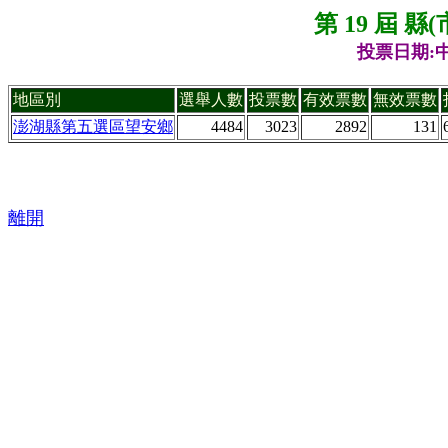
第 19 屆 
投票日期:中
地區別
選舉人數
投票數
有效票數
無效票數
澎湖縣第五選區望安鄉
4484
3023
2892
131
離開