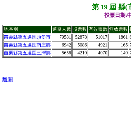
第 19 屆 
投票日期:中
地區別
選舉人數
投票數
有效票數
無效票數
苗栗縣第五選區頭份市
79581
52878
51017
1861
苗栗縣第五選區南庄鄉
6942
5086
4921
165
苗栗縣第五選區三灣鄉
5656
4219
4070
149
離開