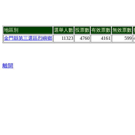
地區別
選舉人數
投票數
有效票數
無效票數
金門縣第三選區烈嶼鄉
11323
4760
4161
599
離開