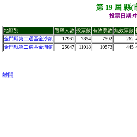
第 19 屆 
投票日期:中
地區別
選舉人數
投票數
有效票數
無效票數
金門縣第二選區金沙鎮
17961
7854
7592
262
金門縣第二選區金湖鎮
25047
11018
10573
445
離開