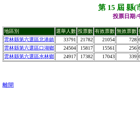
第 15 屆 
投票日期:中
地區別
選舉人數
投票數
有效票數
無效票數
雲林縣第六選區北港鎮
33791
21782
21054
728
雲林縣第六選區口湖鄉
24504
15817
15561
256
雲林縣第六選區水林鄉
24917
17382
17043
339
離開