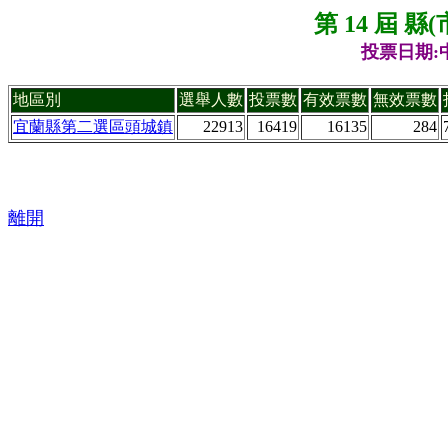
第 14 屆 
投票日期:中
地區別
選舉人數
投票數
有效票數
無效票數
宜蘭縣第二選區頭城鎮
22913
16419
16135
284
離開