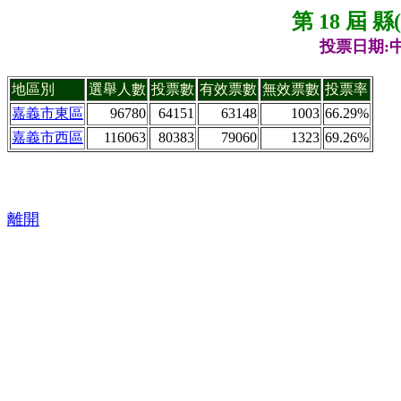
第 18 屆 
投票日期:中
地區別
選舉人數
投票數
有效票數
無效票數
投票率
嘉義市東區
96780
64151
63148
1003
66.29%
嘉義市西區
116063
80383
79060
1323
69.26%
離開