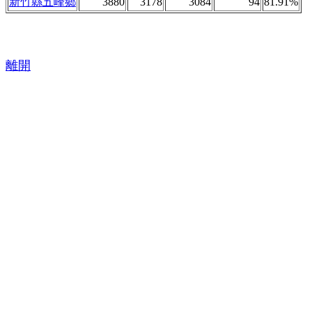
新竹縣五峰鄉
3880
3178
3084
94
81.91%
離開