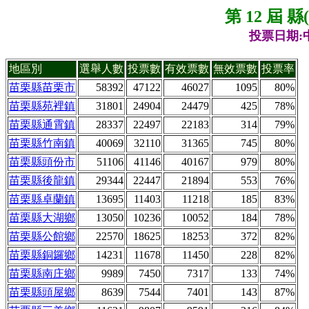
第 12 屆 
投票日期:中
地區別
選舉人數
投票數
有效票數
無效票數
投票率
苗栗縣苗栗市
58392
47122
46027
1095
80%
苗栗縣苑裡鎮
31801
24904
24479
425
78%
苗栗縣通霄鎮
28337
22497
22183
314
79%
苗栗縣竹南鎮
40069
32110
31365
745
80%
苗栗縣頭份市
51106
41146
40167
979
80%
苗栗縣後龍鎮
29344
22447
21894
553
76%
苗栗縣卓蘭鎮
13695
11403
11218
185
83%
苗栗縣大湖鄉
13050
10236
10052
184
78%
苗栗縣公館鄉
22570
18625
18253
372
82%
苗栗縣銅鑼鄉
14231
11678
11450
228
82%
苗栗縣南庄鄉
9989
7450
7317
133
74%
苗栗縣頭屋鄉
8639
7544
7401
143
87%