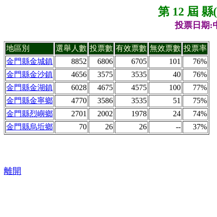
第 12 屆 
投票日期:中
地區別
選舉人數
投票數
有效票數
無效票數
投票率
金門縣金城鎮
8852
6806
6705
101
76%
金門縣金沙鎮
4656
3575
3535
40
76%
金門縣金湖鎮
6028
4675
4575
100
77%
金門縣金寧鄉
4770
3586
3535
51
75%
金門縣烈嶼鄉
2701
2002
1978
24
74%
金門縣烏坵鄉
70
26
26
--
37%
離開