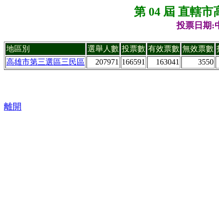
第 04 屆 直
投票日期:中
地區別
選舉人數
投票數
有效票數
無效票數
高雄市第三選區三民區
207971
166591
163041
3550
離開