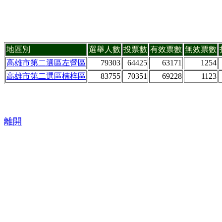
地區別
選舉人數
投票數
有效票數
無效票數
高雄市第二選區左營區
79303
64425
63171
1254
高雄市第二選區楠梓區
83755
70351
69228
1123
離開