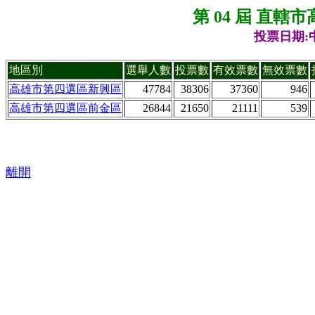
第 04 屆 直
投票日期:中
地區別
選舉人數
投票數
有效票數
無效票數
高雄市第四選區新興區
47784
38306
37360
946
高雄市第四選區前金區
26844
21650
21111
539
離開